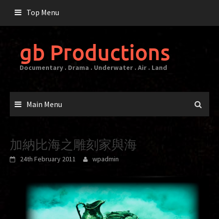
Skip
Top Menu
to
content
gb Productions
Documentary . Drama . Underwater . Air . Land
Main Menu
加納比海之雕刻家與海
24th February 2011
wpadmin