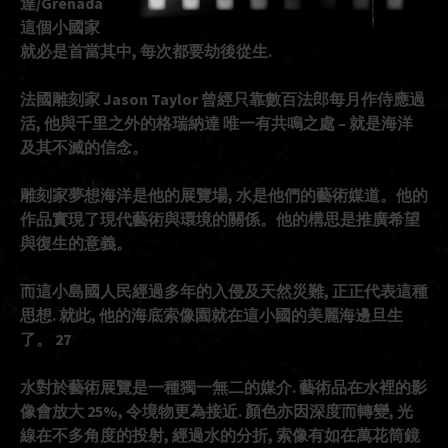
達/Grenada
這個小國家
就必是首當其中, 每次都要劫後從生.
法國雕刻家 Jason Taylor 曾經只靠數百法郎每月作侍應過
活, 他與千里之外的格瑞納達 唯一有共鳴之處 – 就是海洋
及其不滅的信念。
雕刻家夢想海洋是他的展覽場, 水是他們的藝術媒道。他的
作品實現了現代藝術與環境的關係。他的構思是推廣希望
與復生的意義。
而這小島國人民經過多年的入侵及天然災難, 正正代表這種
思想. 就此, 他的海底索像園就在這小國的美麗海邊旦生
了。 27
水對於藝術展覽是一種獨一無二的媒介. 藝術品在水裡的影
像會放大 25%, 令境物更為接近. 顏色亦因深度而轉變, 光
線在不多角度的投射, 經過水的分折, 索像有如在萬花筒鏡