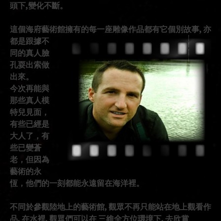
頭下,變化不斷。
這個海府藝術館擁有的每一座雕像作品都有它個別故事,
亦
都是跟據不
同的真人臉
孔耍出索做
出來。
今次再能與
那些真人模
特兒見面，
有些已經是
大人了，有
些已變蒼
老，但因為
藝術的永
恆，他們的一刻都能永遠留在海洋裡。
不同於參觀陸地上的藝術館, 觀眾不再只能站在地上觀看作
品, 在水裡, 觀眾們可以在 三維全方位環境下, 去欣賞