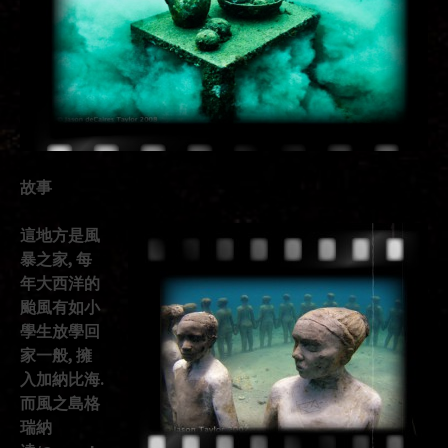
故事
這地方是風
暴之家, 每
年大西洋的
颱風有如小
學生放學回
家一般, 擁
入加納比海.
而風之島格
瑞納