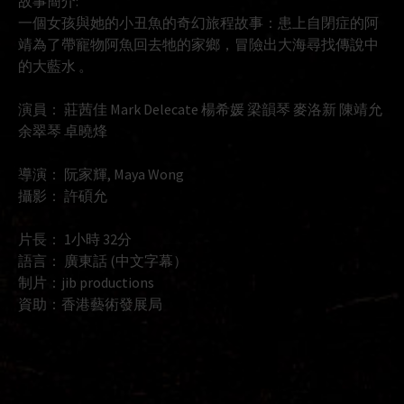
故事簡介:
一個女孩與她的小丑魚的奇幻旅程故事：患上自閉症的阿
靖為了帶寵物阿魚回去牠的家鄉，冒險出大海尋找傳說中
的大藍水 。
演員： 莊茜佳 Mark Delecate 楊希媛 梁韻琴 麥洛新 陳靖允
余翠琴 卓曉烽
導演： 阮家輝, Maya Wong
攝影： 許碩允
片長： 1小時 32分
語言： 廣東話 (中文字幕）
制片：jib productions
資助：香港藝術發展局