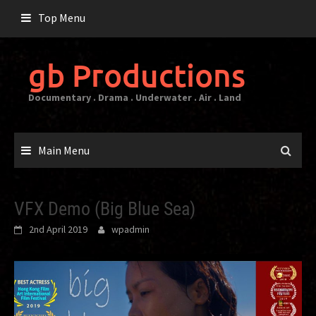
Skip
Top Menu
to
content
gb Productions
Documentary . Drama . Underwater . Air . Land
Main Menu
VFX Demo (Big Blue Sea)
2nd April 2019
wpadmin