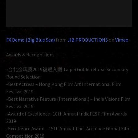
FX Demo (Big Blue Sea)
from
JIB PRODUCTIONS
on
Vimeo
.
Awards & Recognitions-
-台北金馬獎2019複選入圍 Taipei Golden Horse Secondary
Round Selection
-Best Actress – Hong Kong Film Art International Film
Festival 2019
-Best Narrative Feature (International) – Indie Visions Film
Festival 2019
-Award of Excellence -10th Annual IndieFEST Film Awards
2019
-Excellence Award – 15th Annual The -Accolade Global Film
Competition 2019