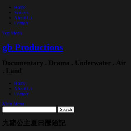
Skip
Home
to
Screens
content
About Us
Contact
Top Menu
gb Productions
Documentary . Drama . Underwater . Air
. Land
Home
About Us
Contact
Main Menu
九龍公主夏日歷險記