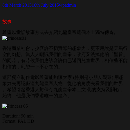
8th March 2013
16th July 2015
wpadmin
故事
希
望以童話故事方式去介紹九龍皇帝這個本土獨特傳奇。
香港商業社會，少容許不切實際的想象力，更不用說是天馬行
空的幻想。當人人嘲諷我們的皇帝，政府又洗掉他的「聖旨」
的同時，有時候我們應該容許自已返回兒童世界，相信些不能
相信的，幻想一下不存在的。
這部獨立制作電影希望能夠讓大家 (特別是小朋友觀眾) 用想
象力去再認識這九龍皇帝人物，從他的角度去看我們的世界
。希望引起香港人對保存
九龍皇帝本土文 化的支持及關心，
始終，他是我們香港唯一的皇帝。
Duration: 90 min
Format: PAL HD